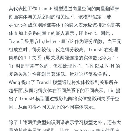
其代表性工作 TransE 模型通过向量空间的向量翻译来
[3]
刻画实体与关系之间的相关性
。该模型假定，若
<h,r,t> 成立则尾部实体 t 的嵌入表示应该接近头部实
体 h 加上关系向量 r 的嵌入表示，即 h+r≈t。
因此，
TransE 采用 ƒr(h,t)=‖h+r-t‖l1/l2 作为评分函数。当三元
组成立时，得分较低，反之得分较高。TransE 在处理
简单的 1-1 关系（即关系两端连接的实体数比率为 1：
1）时是非常有效的，但在处理 N-1、1-N 以及 N-N 的
复杂关系时性能则显著降低。针对这些复杂关系，
Wang 提出了 TransH 模型通过将实体投影到关系所在
超平面,从而习得实体在不同关系下的不同表示。Lin 提
出了 TransR 模型通过投影矩阵将实体投影到关系子空
间，从而习得不同关系下的不同实体表示。
除了上述两类典型知识图谱表示学习模型之外，还有大
量的其他表示学习模型。比如，Sutskever 等人使用张