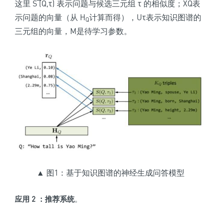
这里 S ̅(Q,τ) 表示问题与候选三元组 τ 的相似度；X
Q
表
示问题的向量（从 H
计算而得），U
τ
表示知识图谱的
Q
三元组的向量，M
是待学习参数。
▲ 图1：基于知识图谱的神经生成问答模型
应用 2 ：推荐系统
。