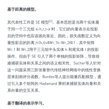
基于距离的模型。
[2]
其代表性工作是 SE 模型
。基本思想是当两个实体属
于同一个三元组 <h,r,t> 时，它们的向量表示在投影
后的空间中也应该彼此靠近。因此，损失函数定义为向
量投影后的距离
ƒr(h,t)=‖Wr,1h-Wr,2t
‖
l1，
其中矩阵
Wr,1 和 Wr,2
用于三元组中头实体 h 和尾实体 t 的投影
操作。但由于 SE 引入了两个单独的投影矩阵，
导致很
难捕获实体和关系之间的语义相关性。
Socher
等人针对
这一问题采用三阶张量替代传统神经网络中的线性变换
层来刻画评分函数。
Bordes等人提出
能量匹配模型，通
过引入多个矩阵的 Hadamard 乘积来捕获实体向量和关
系向量的交互关系。
基于翻译的表示学习。