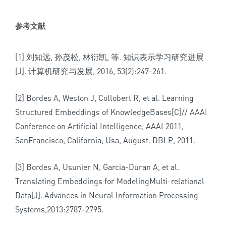
参考文献
[1] 刘知远, 孙茂松, 林衍凯, 等. 知识表示学习研究进展
[J]. 计算机研究与发展, 2016, 53(2):247-261.
[2] Bordes A, Weston J, Collobert R, et al. Learning
Structured Embeddings of KnowledgeBases[C]// AAAI
Conference on Artificial Intelligence, AAAI 2011,
SanFrancisco, California, Usa, August. DBLP, 2011.
[3] Bordes A, Usunier N, Garcia-Duran A, et al.
Translating Embeddings for ModelingMulti-relational
Data[J]. Advances in Neural Information Processing
Systems,2013:2787-2795.