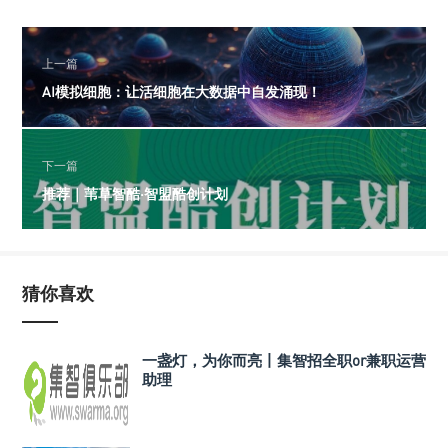
上一篇
AI模拟细胞：让活细胞在大数据中自发涌现！
下一篇
推荐｜苇草智酷·智盟酷创计划
猜你喜欢
一盏灯，为你而亮丨集智招全职or兼职运营
助理