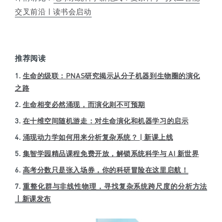
交叉前沿 | 读书会启动
推荐阅读
1.
生命的级联：PNAS研究揭示从分子机器到生物圈的演化
之路
2.
生命相变必然涌现，而演化则不可预期
3.
在十维空间随机游走：对生命演化和机器学习的启示
4.
涌现动力学如何用来分析复杂系统？ | 新课上线
5.
集智学园精品课程免费开放，解锁系统科学与 AI 新世界
6.
高考分数只是张入场券，你的科研冒险在这里启航！
7.
重整化群与非线性物理，寻找复杂系统跨尺度的分析方法
丨新课发布