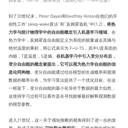
姆霍兹，1867年，翻译来自《预测心智》一书中文版）
到了20世纪末，Peter Dayan和Geoffrey Hinton在他们的开
创性工作“sleep-wake算法”和“亥姆霍兹机”中[1,2]，
将热
力学与统计物理学中的自由能概念引入机器学习领域
。在
热力学中，亥姆霍兹自由能定义为系统的能量减去其熵与
绝对温度的乘积，用公式表示为 F=U-TS，其中U是系统的
内能，T是温度，S是熵。
在机器学习中引入变分分布后，
变分自由能的概念被提出，它可以视为热力学自由能的信
息论同构物
。变分自由能通过结合模型的生成概率和观测
数据的概率分布，为学习算法提供了一个优化目标。在这
一框架下，变分自由能的最小化等价于数据的最大似然，
这使得学习过程可以看作是在寻找能够最好解释观测数据
的模型参数。
进入21世纪，这一关于感知推断的视角得到了进一步的发