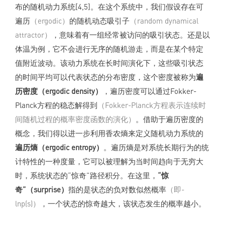
布的随机动力系统[4,5]。在这个系统中，我们假设存在可
遍历
（ergodic）
的随机动态吸引子
（random dynamical
attractor）
，意味着有一组经常被访问的吸引状态。还是以
体温为例，它不会进行无序的随机游走，而是在某个特定
值附近波动。该动力系统在长时间演化下，这些吸引状态
的时间平均可以代表状态的分布密度，这个密度被称为
遍
历密度（ergodic density）
，遍历密度可以通过Fokker-
Planck方程的稳态解得到
（Fokker-Planck方程表示连续时
间随机过程的概率密度函数的演化）
。借助于遍历密度的
概念，我们得以进一步利用香农熵来定义随机动力系统的
遍历熵（ergodic entropy）
。遍历熵是对系统长期行为的统
计特性的一种度量，它可以被理解为当时间趋向于无穷大
时，系统状态的“惊奇”路径积分。在这里，
“惊
奇”（surprise）
指的是状态的负对数似然概率
（即-
lnp(s)）
，一个状态的惊奇越大，该状态发生的概率越小。