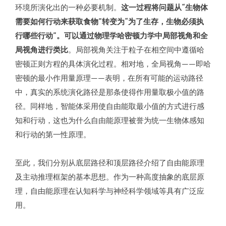
环境所演化出的一种必要机制。
这一过程将问题从“
生物体
需要如何行动来获取食物
”转变为“为了生存，生物必须
执
行哪些行动
”。
可以通过物理学哈密顿力学中局部视角和全
局视角进行类比
。局部视角关注于粒子在相空间中遵循哈
密顿正则方程的具体演化过程。相对地，全局视角——即哈
密顿的最小作用量原理——表明，在所有可能的运动路径
中，真实的系统演化路径是那条使得作用量取极小值的路
径。同样地，智能体采用使自由能取最小值的方式进行感
知和行动，这也为什么自由能原理被誉为统一生物体感知
和行动的第一性原理。
至此，我们分别从底层路径和顶层路径介绍了自由能原理
及主动推理框架的基本思想。作为一种高度抽象的底层原
理，自由能原理在认知科学与神经科学领域等具有广泛应
用。