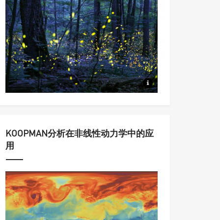
从同步到集群，从动力系统到统
KOOPMAN分析在非线性动力学中的应
用