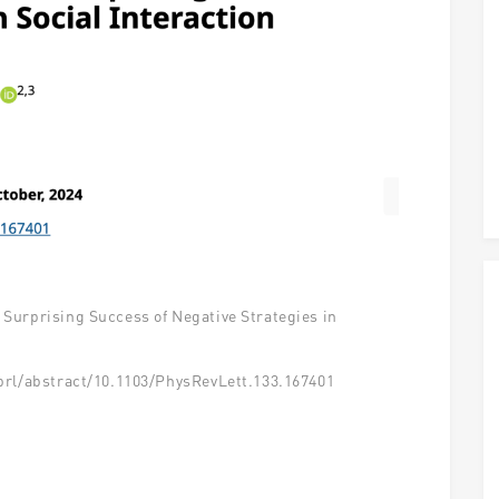
prising Success of Negative Strategies in
l/abstract/10.1103/PhysRevLett.133.167401