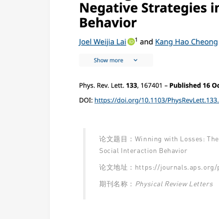
论文题目：Winning with Losses: The Sur
Social Interaction Behavior
论文地址：https://journals.aps.org/pr
期刊名称：
Physical Review Letters