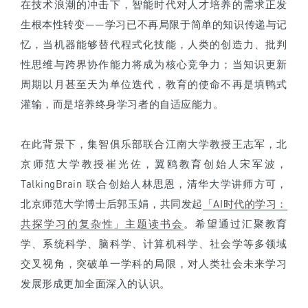
在技术浪潮的冲击下，智能时代对人才培养的需求正发
生根本性转变——学习已不再局限于简单的知识传递与记
忆，当机器能够替代程式化技能，人类的创造力、批判
性思维与跨界协作能力将成为核心竞争力；当知识更新
周期以月甚至天为单位迭代，教育的使命不再是填鸭式
灌输，而是培养终身学习者的自适应能力。
在此背景下，集智俱乐部联合江南大学教授王志军，北
京师范大学教授崔光佐，翼鸥教育创始人宋军波，
TalkingBrain 联合创始人林思恩，清华大学讲师方可，
北京师范大学博士后郭玉娟，共同发起
「AI时代的学习：
共探学习的复杂性」主题读书会
。希望通过汇聚教育
学、系统科学、脑科学、计算机科学、社会学等多领域
交叉视角，突破单一学科的局限，对人类社会未来学习
发展形成更加全面深入的认识。