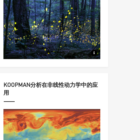
从同步到集群，从动力系统到统
KOOPMAN分析在非线性动力学中的应
用