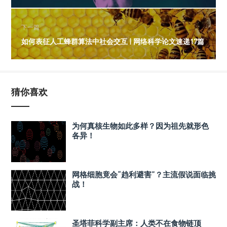
下一篇
如何表征人工蜂群算法中社会交互 | 网络科学论文速递17篇
猜你喜欢
为何真核生物如此多样？因为祖先就形色
各异！
网格细胞竟会“趋利避害”？主流假说面临挑
战！
圣塔菲科学副主席：人类不在食物链顶