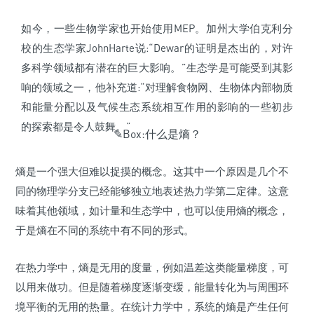
如今，一些生物学家也开始使用MEP。加州大学伯克利分
校的生态学家JohnHarte说:“Dewar的证明是杰出的，对许
多科学领域都有潜在的巨大影响。”生态学是可能受到其影
响的领域之一，他补充道:“对理解食物网、生物体内部物质
和能量分配以及气候生态系统相互作用的影响的一些初步
的探索都是令人鼓舞。”
✎
Box:什么是熵？
熵是一个强大但难以捉摸的概念。这其中一个原因是几个不
同的物理学分支已经能够独立地表述热力学第二定律。这意
味着其他领域，如计量和生态学中，也可以使用熵的概念，
于是熵在不同的系统中有不同的形式。
在热力学中，熵是无用的度量，例如温差这类能量梯度，可
以用来做功。但是随着梯度逐渐变缓，能量转化为与周围环
境平衡的无用的热量。在统计力学中，系统的熵是产生任何