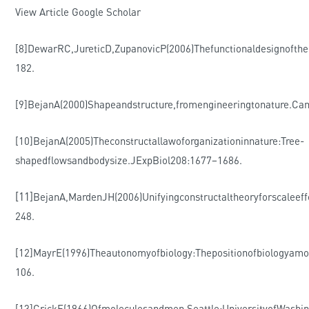
View Article Google Scholar
[8]DewarRC,JureticD,ZupanovicP(2006)Thefunctionaldesignoft
182.
[9]BejanA(2000)Shapeandstructure,fromengineeringtonature.Ca
[10]BejanA(2005)Theconstructallawoforganizationinnature:Tree-
shapedflowsandbodysize.JExpBiol208:1677–1686.
[11]
BejanA,MardenJH(2006)Unifyingconstructaltheoryforscaleef
248.
[12]MayrE(1996)Theautonomyofbiology:Thepositionofbiologyamo
106.
[13]CrickF(1966)Ofmoleculesandmen.Seattle:UniversityofWashin