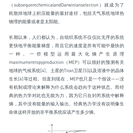
（subsequentchemicalandDarwinianselection）就成为了
耗散掉地球上积压能量的最好途径，包括天气系统地球热
物理的能量或者是太阳能。
长期以来，人们都认为，自组织系统不仅仅比无序的系统
更快地平衡能量梯度，而且它的速度是所有可能中最快的
一种。
一些模型
运
用
最大
化熵产生原
理
maximumentropyproduction（MEP）
可以很好的预测有关
地球的气候系统[4]、土星的Titan卫星[5]以及溶液中的晶体
生长[6]等过程。但直到现在，MEP也只是一个假设——没
有机制或理论来解释为什么系统会趋向于这种状态。
而经
典的热力学对此也无能为力，因为它只在封闭系统中解释
熵，其中没有能量的输入输出。经典热力学没有说明像生
命体这样开放的非平衡系统应该产生多少熵。