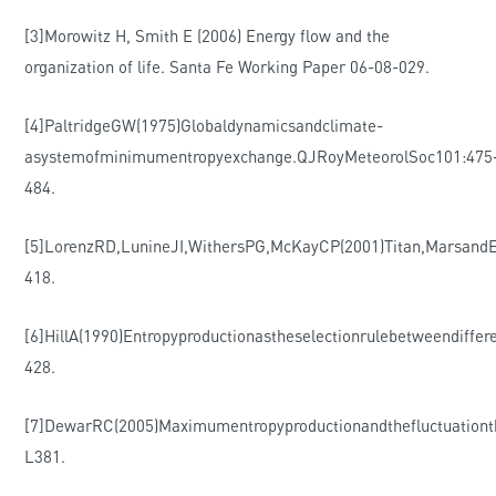
[3]Morowitz H, Smith E (2006) Energy flow and the
organization of life. Santa Fe Working Paper 06-08-029.
[4]PaltridgeGW(1975)Globaldynamicsandclimate-
asystemofminimumentropyexchange.QJRoyMeteorolSoc101:475
484.
[5]LorenzRD,LunineJI,WithersPG,McKayCP(2001)Titan,MarsandEa
418.
[6]HillA(1990)Entropyproductionastheselectionrulebetweendiff
428.
[7]DewarRC(2005)Maximumentropyproductionandthefluctuation
L381.