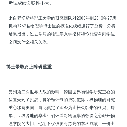
考试成绩关联性不大。
来自罗切斯特理工大学的研究团队对2000年到2010年27所
机构3962名物理学博士生的标准化成绩进行了分析，分析
结果指出，过去常用的物理学入学指标和你能否拿到学位
之间没什么相关关系。
博士录取路上障碍重重
受到第二次世界大战的影响，德国世界物理学研究重心的
位置受到了挑战，曼哈顿计划的成功使得世界物理的研究
重心移向美国，自此奠定了至今为止长久以来的格局。
每
年，世界各地的毕业生们怀着对物理学的敬畏之心敲开物
理学院的大门。
他们不仅仅要有漂亮的本科成绩，一份出