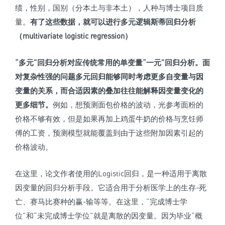
绩，性别，国别（分本土与非本土），人种与博士项目质
量。
有了这些数据，就可以进行多元逻辑斯蒂回归分析
（multivariate logistic regression）
“多元”回归分析对应传统常用的单变量“一元”回归分析。面
对复杂性强的问题多元回归能够同时考虑更多自变量与因
变量的关系，而合适因素的叠加往往能解释因变量变化的
更多细节。
例如，想预测面包价格的波动，光参考面粉的
价格不够有效，但是如果再加上鸡蛋牛奶的价格与烹饪师
傅的工资，预测模型就能覆盖到由于这些附加因素引起的
价格波动。
在这里，论文作者使用的Logistic回归，是一种适用于离散
因变量的回归分析手段。它适合用于分析医学上的生存-死
亡、赛马比赛种的赢-输等等。在这里，“完成博士学
位”和“未完成博士学位”就是离散的因变量。因为毕业“概