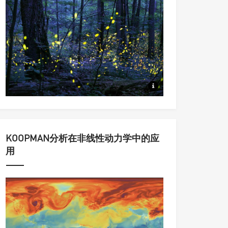
从同步到集群，从动力系统到统
KOOPMAN分析在非线性动力学中的应
用