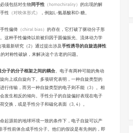
必须包括对生物
同手性
（homochirality）
的出现的解
手性
（对映体形式）
，例如L-氨基酸和D-糖。
手性偏倚
（chiral bias）
的存在，它打破了驱动分子形
。这种手性偏倚以前被归因于圆偏振光、流体动力学
的这项最新研究（2）通过提出涉及
手性诱导的自旋选择性
象的对称性破缺，来解决这个古老的问题。
手性分子的分子框架之间的耦合
。电子有两种可能的角动
旋向上或自旋向下。多项研究表明，一种自旋类型的
进行传输，而另一种自旋类型的电子则不能（3）。相
会发生相反的倾向。手性分子的自旋偏好表现在电子
交换，或是手性分子和磁化表面（3, 4）。
命起源前的地球环境一致的条件下，电子自旋可以产
非手性前体合成手性分子。他们的假设是有先例的，即