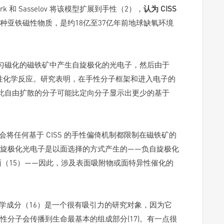
和 Sasselov 将该模型扩展到手性（2），
认为 CISS
种亚铁磁性物质，是约18亿至37亿年前地球缺氧环境
射使得从均匀磁化的磁铁矿中产生自旋极化的光电子，然后由于
择性化学反应。研究表明，在手性分子框架和进入电子的
因此自由扩散的分子可能比定向分子显示出更少的基于
约束可能会将任何基于 CISS 的手性偏倚机制都限制在磁铁矿的
旋极化光电子是以面选择的方式产生的——负自旋极化
>面（15）——因此，涉及表面吸附物或面特异性催化的
基硫化物化学成分（16）是一个很有吸引力的研究对象，因为它
分子会传播到生命最基本的组成部分(17)。有一点很