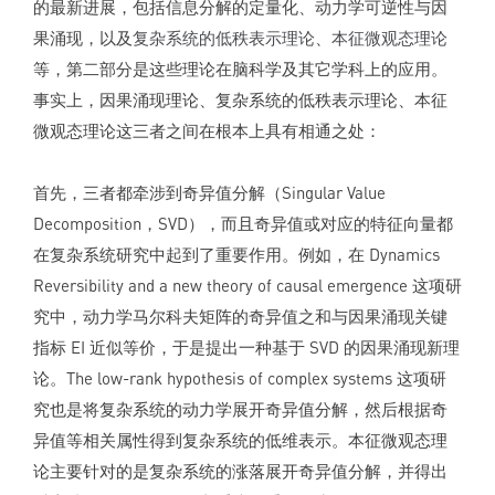
的最新进展，包括信息分解的定量化、动力学可逆性与因
果涌现，以及
复杂系统的低秩表示理论
、
本征微观态理论
等，第二部分是这些理论在脑科学及其它学科上的应用。
事实上，因果涌现理论、复杂系统的低秩表示理论、本征
微观态理论这三者之间在根本上具有相通之处：
首先，三者都牵涉到奇异值分解（Singular Value
Decomposition，SVD），而且奇异值或对应的特征向量都
在复杂系统研究中起到了重要作用。例如，在 Dynamics
Reversibility and a new theory of causal emergence 这项研
究中，动力学马尔科夫矩阵的奇异值之和与因果涌现关键
指标 EI 近似等价，于是提出一种基于 SVD 的因果涌现新理
论。The low-rank hypothesis of complex systems 这项研
究也是将复杂系统的动力学展开奇异值分解，然后根据奇
异值等相关属性得到复杂系统的低维表示。本征微观态理
论主要针对的是复杂系统的涨落展开奇异值分解，并得出