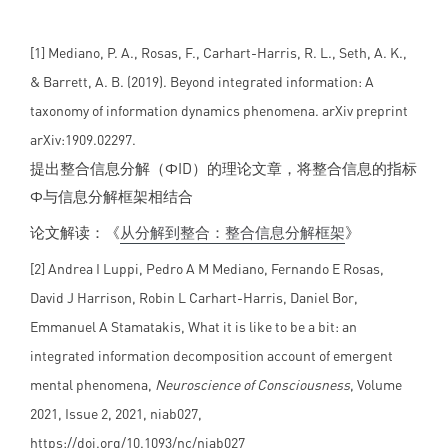
[1] Mediano, P. A., Rosas, F., Carhart-Harris, R. L., Seth, A. K.,
& Barrett, A. B. (2019). Beyond integrated information: A
taxonomy of information dynamics phenomena. arXiv preprint
arXiv:1909.02297.
提出整合信息分解（ΦID）的理论文章，将整合信息的指标
Φ与信息分解框架相结合
论文解读：《
从分解到整合：整合信息分解框架
》
[2] Andrea I Luppi, Pedro A M Mediano, Fernando E Rosas,
David J Harrison, Robin L Carhart-Harris, Daniel Bor,
Emmanuel A Stamatakis, What it is like to be a bit: an
integrated information decomposition account of emergent
mental phenomena,
Neuroscience of Consciousness
, Volume
2021, Issue 2, 2021, niab027,
https://doi.org/10.1093/nc/niab027