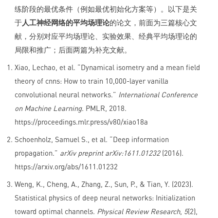
练阶段的最优条件（例如最优初始化方案等）。以下是关
于
人工神经网络的平均场理论
的论文，前面为三篇核心文
献，分别对应平均场理论、实验效果、经典平均场理论的
局限和推广；后面两篇为补充文献。
Xiao, Lechao, et al. “Dynamical isometry and a mean field
theory of cnns: How to train 10,000-layer vanilla
convolutional neural networks.”
International Conference
on Machine Learning
. PMLR, 2018.
https://proceedings.mlr.press/v80/xiao18a
Schoenholz, Samuel S., et al. “Deep information
propagation.”
arXiv preprint arXiv:1611.01232
(2016).
https://arxiv.org/abs/1611.01232
Weng, K., Cheng, A., Zhang, Z., Sun, P., & Tian, Y. (2023).
Statistical physics of deep neural networks: Initialization
toward optimal channels.
Physical Review Research
,
5
(2),