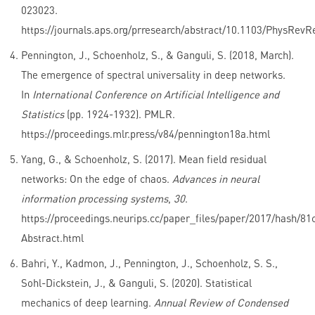
023023.
https://journals.aps.org/prresearch/abstract/10.1103/PhysRev
Pennington, J., Schoenholz, S., & Ganguli, S. (2018, March).
The emergence of spectral universality in deep networks.
In
International Conference on Artificial Intelligence and
Statistics
(pp. 1924-1932). PMLR.
https://proceedings.mlr.press/v84/pennington18a.html
Yang, G., & Schoenholz, S. (2017). Mean field residual
networks: On the edge of chaos.
Advances in neural
information processing systems
,
30
.
https://proceedings.neurips.cc/paper_files/paper/2017/hash/
Abstract.html
Bahri, Y., Kadmon, J., Pennington, J., Schoenholz, S. S.,
Sohl-Dickstein, J., & Ganguli, S. (2020). Statistical
mechanics of deep learning.
Annual Review of Condensed