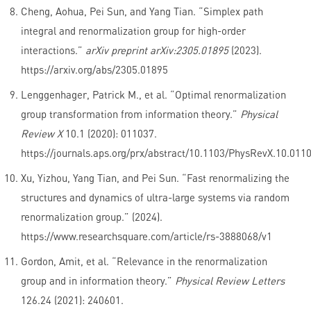
Cheng, Aohua, Pei Sun, and Yang Tian. “Simplex path
integral and renormalization group for high-order
interactions.”
arXiv preprint arXiv:2305.01895
(2023).
https://arxiv.org/abs/2305.01895
Lenggenhager, Patrick M., et al. “Optimal renormalization
group transformation from information theory.”
Physical
Review X
10.1 (2020): 011037.
https://journals.aps.org/prx/abstract/10.1103/PhysRevX.10.011
Xu, Yizhou, Yang Tian, and Pei Sun. “Fast renormalizing the
structures and dynamics of ultra-large systems via random
renormalization group.” (2024).
https://www.researchsquare.com/article/rs-3888068/v1
Gordon, Amit, et al. “Relevance in the renormalization
group and in information theory.”
Physical Review Letters
126.24 (2021): 240601.