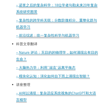
–
诺奖之后的复杂科学：18位学者勾勒未来20年复杂
系统研究图景
–
复杂性的跨学科关联：分数阶微积分、重整化群与
机器学习
–
前沿综述：统一复杂性科学与机器学习
科普文章翻译
–
Nature 评论：无目的的物理学，如何涌现出有目的
生命？
–
大脑热力学：利用“湍流”远离平衡态
–
模块化认知：演化如何自下而上涌现出智能？
讲座整理
–
AI何以涌现：复杂适应系统视角的ChatGPT和大语
言模型