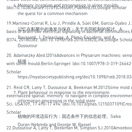
Memory inception and preservation in slime moulds:
(
doi:10.1038/nature15709
)
Crossref
,
PubMed
,
ISI
,
Google Scholar
the quest for a common mechanism
19.
Martinez-Corral R, Liu J, Prindle A, Süel GM, Garcia-Ojalvo J
记忆在黏菌中的激发与保存：关于共同机制的探讨。A.
basis of brain-like electrical signalling in bacterial communities.P
Boussard, J. Delescluse, A. Pérez-Escudero, and A.
B374, 20180382. (
doi:10.1098/rstb.2018.0382
)
Link
,
Google Schol
Dussutour
20.
Adamatzky A
(ed.)2016Advances in Physarum machines: sens
链接：
with slime mould.Berlin:Springer. (
doi:10.1007/978-3-319-26662
Scholar
https://royalsocietypublishing.org/doi/10.1098/rstb.2018.0
21.
Reid CR, Latty T, Dussutour A, Beekman M
.2012Slime mold 
Plant behaviour in response to the environment:
externalized spatial ‘memory’ to navigate in complex environmen
information processing in the solid state
Sci. USA109, 17 490-17 494. (
doi:10.1073/pnas.1215037109
)
Cros
Scholar
植物的环境适应行为：固态条件下的信息处理。Salva
Duran-Nebreda and George W. Bassel
22.
Dussutour A, Latty T, Beekman M, Simpson SJ
.2010Amoeboid