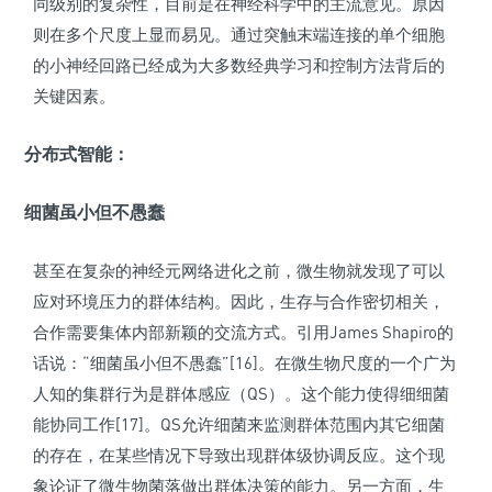
同级别的复杂性，目前是在神经科学中的主流意见。原因
则在多个尺度上显而易见。通过突触末端连接的单个细胞
的小神经回路已经成为大多数经典学习和控制方法背后的
关键因素。
分布式智能：
细菌虽小但不愚蠢
甚至在复杂的神经元网络进化之前，微生物就发现了可以
应对环境压力的群体结构。因此，生存与合作密切相关，
合作需要集体内部新颖的交流方式。引用James Shapiro的
话说：“
细菌虽小但不愚蠢
”[16]。在微生物尺度的一个广为
人知的集群行为是群体感应（QS）。这个能力使得细细菌
能协同工作[17]。QS允许细菌来监测群体范围内其它细菌
的存在，在某些情况下导致出现群体级协调反应。这个现
象论证了微生物菌落做出群体决策的能力。另一方面，生