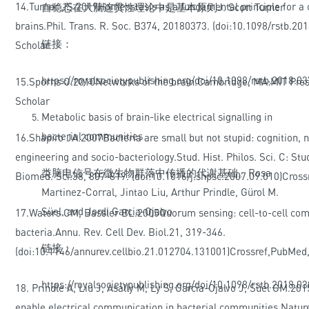
14.
Turner JS
.2019Homeostasis as a fundamental principle for a 
自稳态在大脑连贯性理论中是基本原则J. Scott Turner
brains.Phil. Trans. R. Soc. B374, 20180373. (
doi:10.1098/rstb.20
链接：
Scholar
https://royalsocietypublishing.org/doi/10.1098/rstb.2018.0
15.
Sporns O
.2010Networks of the brain.Cambridge, MA:MIT Pres
Scholar
Metabolic basis of brain-like electrical signalling in
bacterial communities
16.
Shapiro JA
.2007Bacteria are small but not stupid: cognition, 
engineering and socio-bacteriology.Stud. Hist. Philos. Sci. C: Stud.
类脑电信号在微生物群落中传播的代谢基础。Rosa
Biomed. Sci.38, 807-819. (
doi:10.1016/j.shpsc.2007.09.010
)
Cross
Martinez-Corral, Jintao Liu, Arthur Prindle, Gürol M.
Süel, and Jordi Garcia-Ojalvo
17.
Waters CM, Bassler BL
.2005Quorum sensing: cell-to-cell co
bacteria.Annu. Rev. Cell Dev. Biol.21, 319-346.
链接：
(
doi:10.1146/annurev.cellbio.21.012704.131001
)
Crossref
,
PubMed
https://royalsocietypublishing.org/doi/10.1098/rstb.2018.0
18.
Prindle A, Liu J, Asally M, Ly S, Garcia-Ojalvo J, Süel GM
.201
enable electrical communication in bacterial communities.Natur