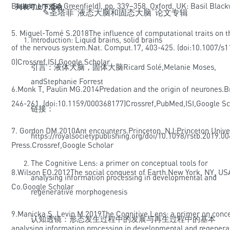
Blakemore, SA Greenfield), pp. 339–358. Oxford, UK: Basil Black
列表可上下滑动
✎
圣塔菲
“液态大脑和固态大脑”论文专辑
5.
Miguel-Tomé S
.2018The influence of computational traits on t
Introduction: Liquid brains, solid brains
of the nervous system.Nat. Comput.17, 403-425. (
doi:10.1007/s
0
)
Crossref
,
ISI
,
Google Scholar
引言：液体大脑，固体大脑Ricard Solé,Melanie Moses,
andStephanie Forrest
6.
Monk T, Paulin MG
.2014Predation and the origin of neurones.B
246-261. (doi:10.1159/000368177)Crossref,PubMed,ISI,Google Sc
链接：
7. Gordon DM
.2010Ant encounters.Princeton, NJ:Princeton Unive
https://royalsocietypublishing.org/doi/10.1098/rstb.2019.0
Press.Crossref,Google Scholar
The Cognitive Lens: a primer on conceptual tools for
8.
Wilson EO
.2012The social conquest of Earth.New York, NY, U
analysing information processing in developmental and
Co.
Google Scholar
regenerative morphogenesis
9.
Manicka S, Levin M
.2019The Cognitive Lens: a primer on conce
认知透镜：形态发生过程中的发展与再生过程中的基本
analysing information processing in developmental and regenera