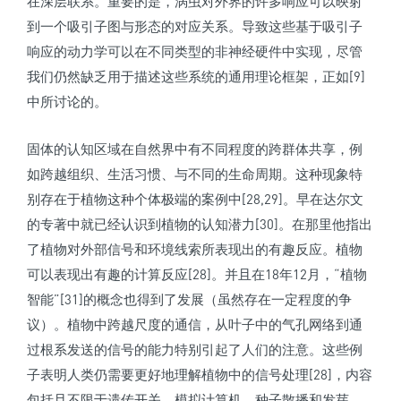
在深层联系。重要的是，涡虫对外界的许多响应可以映射
到一个吸引子图与形态的对应关系。导致这些基于吸引子
响应的动力学可以在不同类型的非神经硬件中实现，尽管
我们仍然缺乏用于描述这些系统的通用理论框架，正如[9]
中所讨论的。
固体的认知区域在自然界中有不同程度的跨群体共享，例
如跨越组织、生活习惯、与不同的生命周期。这种现象特
别存在于植物这种个体极端的案例中[28,29]。早在达尔文
的专著中就已经认识到植物的认知潜力[30]。在那里他指出
了植物对外部信号和环境线索所表现出的有趣反应。植物
可以表现出有趣的计算反应[28]。并且在18年12月，“植物
智能”[31]的概念也得到了发展（虽然存在一定程度的争
议）。植物中跨越尺度的通信，从叶子中的气孔网络到通
过根系发送的信号的能力特别引起了人们的注意。这些例
子表明人类仍需要更好地理解植物中的信号处理[28]，内容
包括且不限于遗传开关，模拟计算机，种子散播和发芽