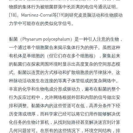
物膜的集体行为被细菌群落中长距离的电信号通讯证明。
[18]。Martinez-Corral等[19]则研究皮质脑活动和生物膜动
力学中可能存在的类似化学信号。
黏菌（Physarum polycephalum）是一种引人注意的生物，
一个通过单个细胞聚合来揭示集体行为的例子。虽然这种
有机体是单细胞的（但它们存在多个细胞核），聚集起来
的黏菌们在探索周围环境时显示出高度复杂的空间形态模
式。黏菌以连贯的方式移动和扩散细胞质的节律脉冲。这
种脉动活动发生在连接的等离子体管组成的复杂网络中。
丰富的化学和生物电成分形成驱动力，遍布在黏菌的整个
行为反应过程中，允许网络根据外部和内部的信号做出安
排和调整。黏菌体内的这些管道可在低，高养分条件下经
历变薄或增厚，而科学家已经可以将它们用作能够解决优
化任务的生物计算机，从找到短路径甚至解决迷宫到计算
几何问题皆可。在所有的这些情况下，环境空间结构，排