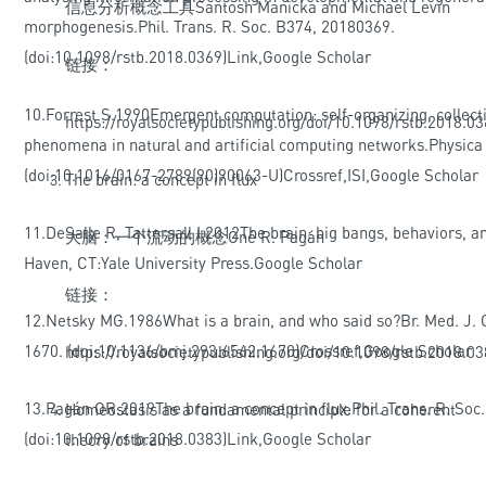
信息分析概念工具Santosh Manicka and Michael Levin
morphogenesis.Phil. Trans. R. Soc. B374, 20180369.
(
doi:10.1098/rstb.2018.0369
)
Link
,
Google Scholar
链接：
10.
Forrest S
.1990Emergent computation: self-organizing, collect
https://royalsocietypublishing.org/doi/10.1098/rstb.2018.0
phenomena in natural and artificial computing networks.Physica
(
doi:10.1016/0167-2789(90)90063-U
)
Crossref
,
ISI
,
Google Scholar
The brain: a concept in flux
11.
DeSalle R, Tattersall I
.2012The brain: big bangs, behaviors, a
大脑：一个流动的概念Oné R. Pagán
Haven, CT:Yale University Press.
Google Scholar
链接：
12.
Netsky MG
.1986What is a brain, and who said so?Br. Med. J. 
1670. (
doi:10.1136/bmj.293.6562.1670
)
Crossref
,
Google Scholar
https://royalsocietypublishing.org/doi/10.1098/rstb.2018.0
13.
Pagán OR
.2019The brain: a concept in flux.Phil. Trans. R. So
Homeostasis as a fundamental principle for a coherent
(
doi:10.1098/rstb.2018.0383
)
Link
,
Google Scholar
theory of brains