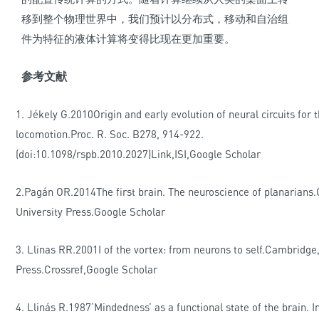
移到整个物理世界中，我们预计以分布式，移动和自治组
件为特征的液体计算将变得比现在更加重要。
参考文献
1.
Jékely G
.2010Origin and early evolution of neural circuits for t
locomotion.Proc. R. Soc. B278, 914-922.
(doi:10.1098/rspb.2010.2027)Link,ISI,Google Scholar
2.
Pagán OR
.2014The first brain. The neuroscience of planarians
University Press.
Google Scholar
3. Llinas RR
.2001I of the vortex: from neurons to self.Cambridg
Press.
Crossref
,
Google Scholar
4.
Llinás R
.1987‘Mindedness’ as a functional state of the brain.