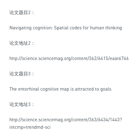
论文题目2：
Navigating cognition: Spatial codes for human thinking
论文地址2：
http://science.sciencemag.org/content/362/6415/eaat6766
论文题目3：
The entorhinal cognitive map is attracted to goals
论文地址3：
http://science.sciencemag.org/content/363/6434/1443?
intcmp=trendmd-sci