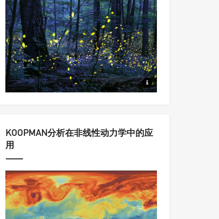
从同步到集群，从动力系统到统
KOOPMAN分析在非线性动力学中的应
用