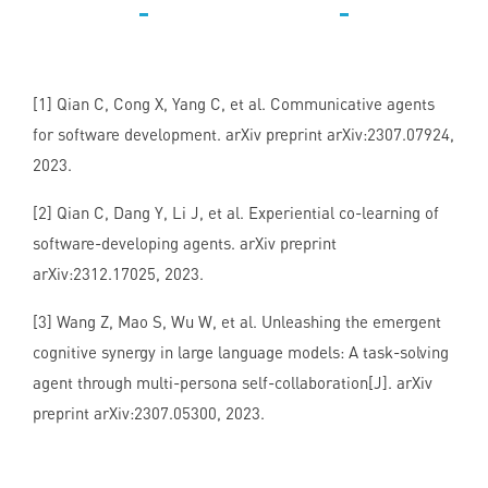
[1] Qian C, Cong X, Yang C, et al. Communicative agents
for software development. arXiv preprint arXiv:2307.07924,
2023.
[2] Qian C, Dang Y, Li J, et al. Experiential co-learning of
software-developing agents. arXiv preprint
arXiv:2312.17025, 2023.
[3] Wang Z, Mao S, Wu W, et al. Unleashing the emergent
cognitive synergy in large language models: A task-solving
agent through multi-persona self-collaboration[J]. arXiv
preprint arXiv:2307.05300, 2023.