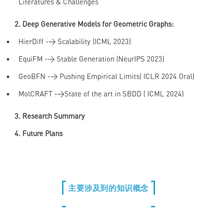
Literatures & Challenges
2. Deep Generative Models for Geometric Graphs:
HierDiff -> Scalability (ICML 2023)
EquiFM -> Stable Generation (NeurIPS 2023)
GeoBFN -> Pushing Empirical Limits( ICLR 2024 Oral)
MolCRAFT ->State of the art in SBDD ( ICML 2024)
3. Research Summary
4. Future Plans
主要涉及到的知识概念