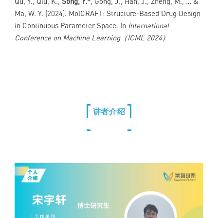
Qu, Y., Qiu, K.,
Song, Y.*
, Gong, J., Han, J., Zheng, M., … &
Ma, W. Y. (2024). MolCRAFT: Structure-Based Drug Design
in Continuous Parameter Space. In
International
Conference on Machine Learning（ICML 2024）
讲者介绍