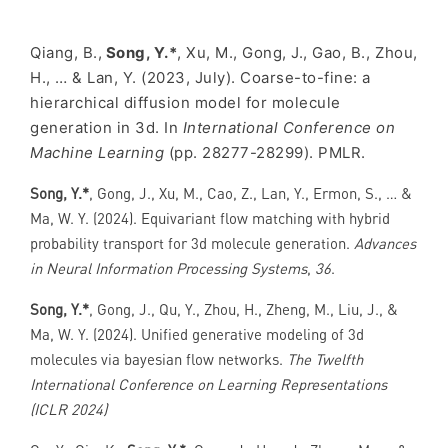
Qiang, B.,
Song, Y.*
, Xu, M., Gong, J., Gao, B., Zhou,
H., … & Lan, Y. (2023, July). Coarse-to-fine: a
hierarchical diffusion model for molecule
generation in 3d. In
International Conference on
Machine Learning
(pp. 28277-28299). PMLR.
Song, Y.*
, Gong, J., Xu, M., Cao, Z., Lan, Y., Ermon, S., … &
Ma, W. Y. (2024). Equivariant flow matching with hybrid
probability transport for 3d molecule generation.
Advances
in Neural Information Processing Systems
,
36
.
Song, Y.*
, Gong, J., Qu, Y., Zhou, H., Zheng, M., Liu, J., &
Ma, W. Y. (2024). Unified generative modeling of 3d
molecules via bayesian flow networks.
The Twelfth
International Conference on Learning Representations
(ICLR 2024)