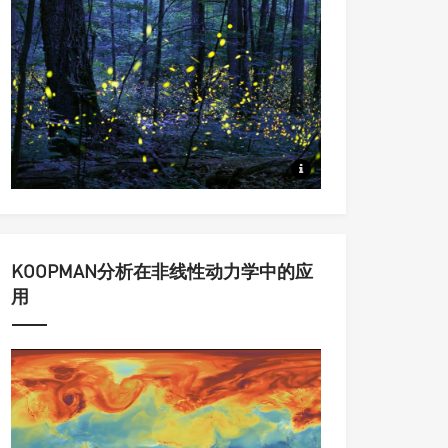
从同步到集群，从动力系统到统
KOOPMAN分析在非线性动力学中的应
用