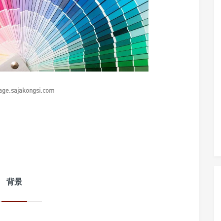
e.sajakongsi.com
背景