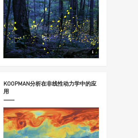
从同步到集群，从动力系统到统
KOOPMAN分析在非线性动力学中的应
用