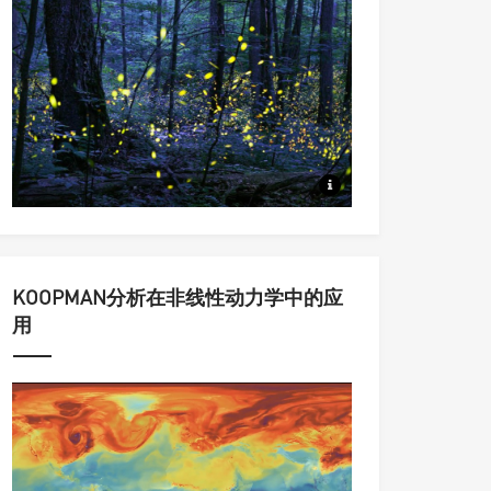
从同步到集群，从动力系统到统
KOOPMAN分析在非线性动力学中的应
用